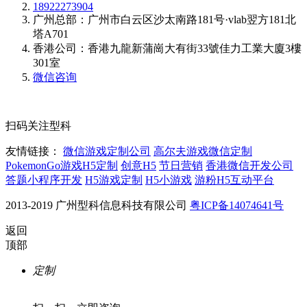
18922273904
广州总部：广州市白云区沙太南路181号·vlab翌方181北
塔A701
香港公司：香港九龍新蒲崗大有街33號佳力工業大廈3樓
301室
微信咨询
扫码关注型科
友情链接：
微信游戏定制公司
高尔夫游戏微信定制
PokemonGo游戏H5定制
创意H5
节日营销
香港微信开发公司
答题小程序开发
H5游戏定制
H5小游戏
游粉H5互动平台
2013-2019 广州型科信息科技有限公司
粤ICP备14074641号
返回
顶部
定制